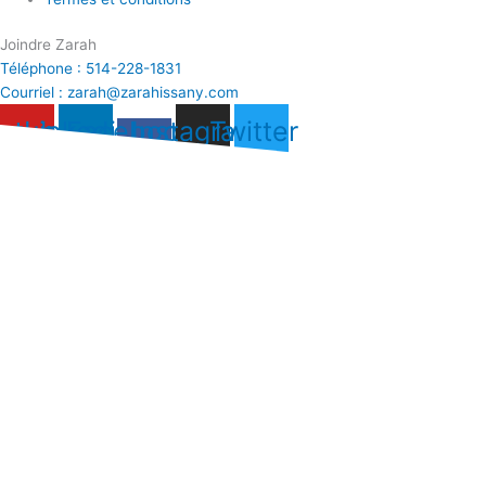
Joindre Zarah
Téléphone : 514-228-1831
Courriel : zarah@zarahissany.com
utube
Linkedin
Facebook-
Instagram
Twitter
f