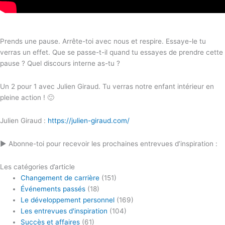
Prends une pause. Arrête-toi avec nous et respire. Essaye-le tu
verras un effet. Que se passe-t-il quand tu essayes de prendre cette
pause ? Quel discours interne as-tu ?
Un 2 pour 1 avec Julien Giraud. Tu verras notre enfant intérieur en
pleine action ! 🙂
Julien Giraud :
https://julien-giraud.com/
► Abonne-toi pour recevoir les prochaines entrevues d’inspiration :
Les catégories d’article
Changement de carrière
(151)
Événements passés
(18)
Le développement personnel
(169)
Les entrevues d'inspiration
(104)
Succès et affaires
(61)